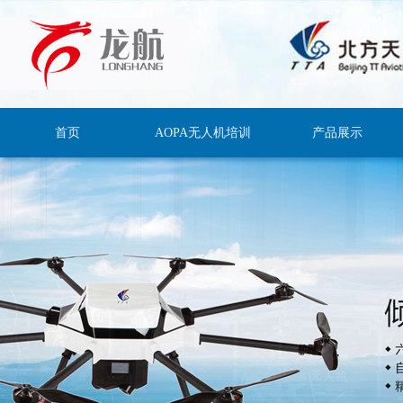
首页
AOPA无人机培训
产品展示
培训介绍
多旋翼无人机
2016培训计划
植保无人机
教员介绍
安防无人机
视频介绍
消防无人机
倾斜摄影系统
固定翼无人机
直升机无人机